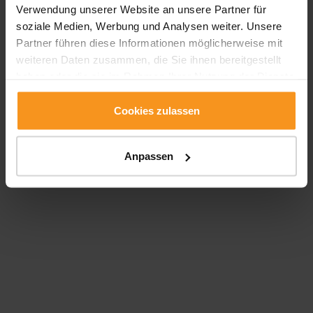
Verwendung unserer Website an unsere Partner für
zurück zur
Anmeldeseite
soziale Medien, Werbung und Analysen weiter. Unsere
Partner führen diese Informationen möglicherweise mit
weiteren Daten zusammen, die Sie ihnen bereitgestellt
haben oder die sie im Rahmen Ihrer Nutzung der Dienste
gesammelt haben. Sie geben Einwilligung zu unseren
Cookies, wenn Sie unsere Webseite weiterhin nutzen.
Cookies zulassen
Anpassen