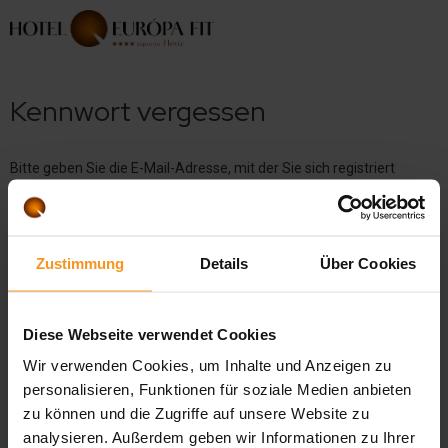
Kennwort vergessen
Bitte geben Sie die E-Mail-Adresse, mit der Sie sich registriert
haben, in das unten stehende Feld ein und klicken Sie auf die
Schaltfläche E-Mail senden! Durch Klicken auf die Schaltfläche
sendet Ihnen unser System eine E-Mail und durch Klicken auf den
darin enthaltenen Link können Sie ein neues Kennwort festlegen.
Zustimmung
Details
Über Cookies
etwas@etwas.com
E-MAIL-ADRESSE
Diese Webseite verwendet Cookies
Wir verwenden Cookies, um Inhalte und Anzeigen zu
personalisieren, Funktionen für soziale Medien anbieten
zu können und die Zugriffe auf unsere Website zu
E-MAIL SENDEN
analysieren. Außerdem geben wir Informationen zu Ihrer