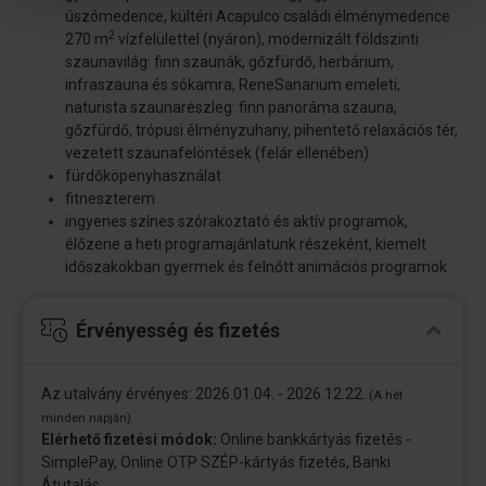
úszómedence, kültéri Acapulco családi élménymedence
2
270 m
vízfelülettel (nyáron), modernizált földszinti
szaunavilág: finn szaunák, gőzfürdő, herbárium,
infraszauna és sókamra, ReneSanarium emeleti,
naturista szaunarészleg: finn panoráma szauna,
gőzfürdő, trópusi élményzuhany, pihentető relaxációs tér,
vezetett szaunafelöntések (felár ellenében)
fürdőköpenyhasználat
fitneszterem
ingyenes színes szórakoztató és aktív programok,
élőzene a heti programajánlatunk részeként, kiemelt
időszakokban gyermek és felnőtt animációs programok
Érvényesség és fizetés
Az utalvány érvényes: 2026.01.04. - 2026.12.22.
(A hét
minden napján)
Elérhető fizetési módok:
Online bankkártyás fizetés -
SimplePay, Online OTP SZÉP-kártyás fizetés, Banki
Átutalás