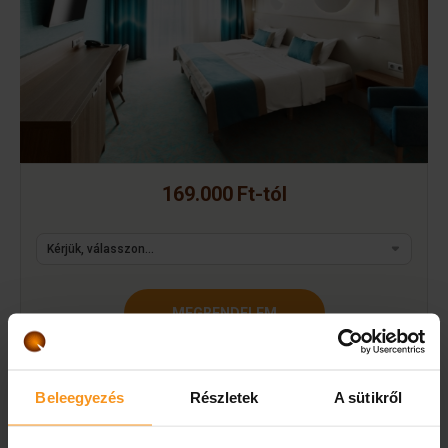
169.000 Ft-tól
MEGRENDELEM
A következő lépésben tudja személyre szabni az utalványt.
Beleegyezés
Részletek
A sütikről
Hosszú érvényesség