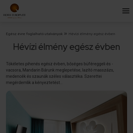
Egész évre foglalható utalványok
Hévízi élmény egész évben
Hévízi élmény egész évben
Tökéletes pihenés egész évben, bőséges büféreggeli és -
vacsora, Mandarin Bárunk meglepetése, lazító masszázs,
medencék és szaunák széles választéka. Szerettei
megérdemlik a kényeztetést…