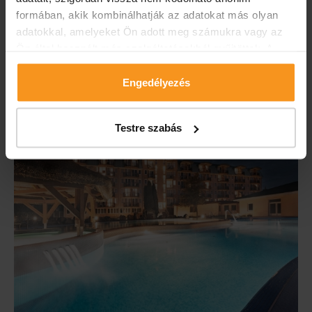
nyugalommal és felfrissüléssel! Értékutalványainkkal
formában, akik kombinálhatják az adatokat más olyan
ajándékozzon kikapcsolódást! Az öröm garantált!
adatokkal, amelyeket Ön adott meg számukra vagy az
Ön által használt más szolgáltatásokból gyűjtöttek. A
10.000 Ft-tól
RÉSZLETEK
weboldalon való böngészés folytatásával Ön hozzájárul a
sütik használatához.
Engedélyezés
Testre szabás