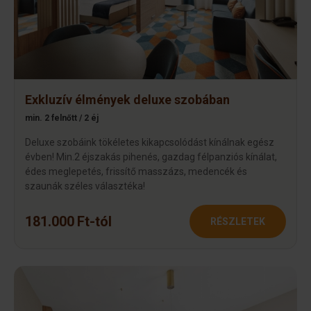
Exkluzív élmények deluxe szobában
min. 2 felnőtt / 2 éj
Deluxe szobáink tökéletes kikapcsolódást kínálnak egész
évben! Min.2 éjszakás pihenés, gazdag félpanziós kínálat,
édes meglepetés, frissítő masszázs, medencék és
szaunák széles választéka!
181.000 Ft-tól
RÉSZLETEK