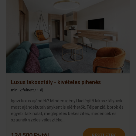
Luxus lakosztály - kivételes pihenés
min. 2 felnőtt / 1 éj
Igazi luxus ajándék? Minden igényt kielégítő lakosztályaink
most ajándékutalványként is elérhetők. Félpanzió, borok és
egyéb italkínálat, meglepetés bekészítés, medencék és
szaunák széles választéka…
134.500 Ft-tól
RÉSZLETEK