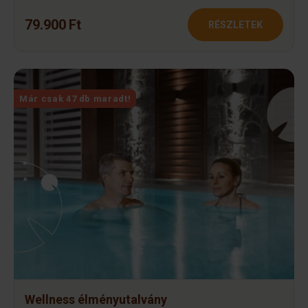
79.900 Ft
RÉSZLETEK
Már csak 47 db maradt!
Wellness élményutalvány