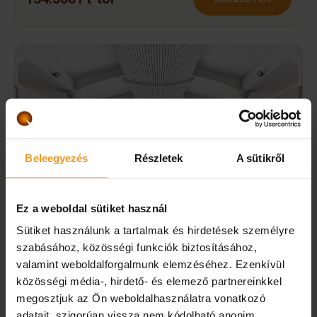
Beleegyezés
Részletek
A sütikről
Ez a weboldal sütiket használ
Sütiket használunk a tartalmak és hirdetések személyre
szabásához, közösségi funkciók biztosításához,
valamint weboldalforgalmunk elemzéséhez. Ezenkívül
Értékutalványok
közösségi média-, hirdető- és elemező partnereinkkel
megosztjuk az Ön weboldalhasználatra vonatkozó
Lepje meg szeretteit a legfontosabbal: pihenéssel,
adatait, szigorúan vissza nem kódolható anonim