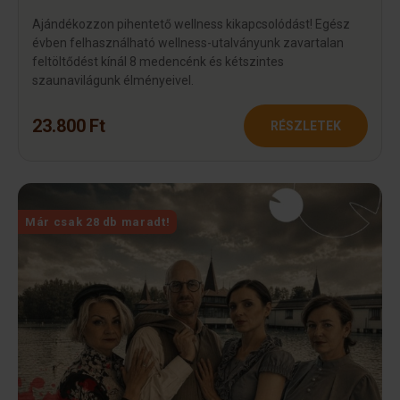
Ajándékozzon pihentető wellness kikapcsolódást! Egész
évben felhasználható wellness-utalványunk zavartalan
feltöltődést kínál 8 medencénk és kétszintes
szaunavilágunk élményeivel.
23.800 Ft
RÉSZLETEK
Már csak 28 db maradt!