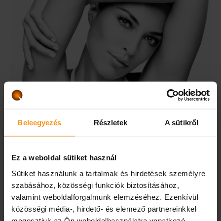
Beleegyezés
Részletek
A sütikről
87.800 Ft
1 felnőtt
Ez a weboldal sütiket használ
MEGRENDELEM
Sütiket használunk a tartalmak és hirdetések személyre
szabásához, közösségi funkciók biztosításához,
A következő lépésben tudja személyre szabni az utalványt.
valamint weboldalforgalmunk elemzéséhez. Ezenkívül
közösségi média-, hirdető- és elemező partnereinkkel
megosztjuk az Ön weboldalhasználatra vonatkozó