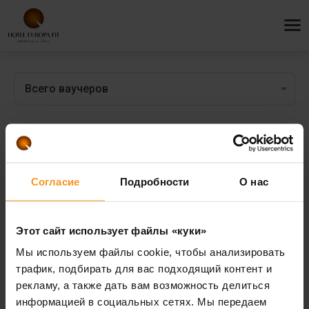
Подарочные сертификаты
Хотите подарить своим близким действительно уникальный
Согласие
Подробности
О нас
и полный впечатлений подарок?
Быстро и легко приобретите подарочный сертификат,
Этот сайт использует файлы «куки»
который получатель сможет использовать в нашем отеле по
своему усмотрению.
Мы используем файлы cookie, чтобы анализировать
трафик, подбирать для вас подходящий контент и
рекламу, а также дать вам возможность делиться
информацией в социальных сетях. Мы передаем