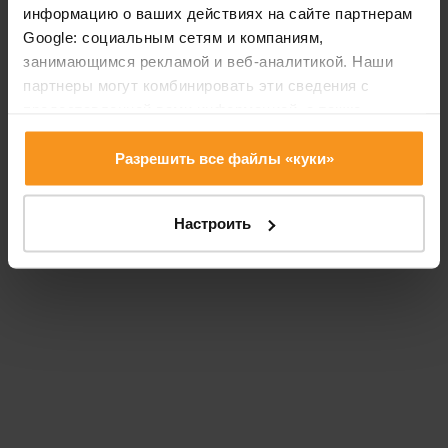
информацию о ваших действиях на сайте партнерам
Google: социальным сетям и компаниям,
занимающимся рекламой и веб-аналитикой. Наши
партнеры могут комбинировать эти сведения с
предоставленной вами информацией, а также
данными, которые они получили при использовании
вами их сервисов. Продолжая использовать наш сайт,
Разрешить все файлы «куки»
вы соглашаетесь на использование нами куки-
файлов.
Настроить