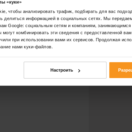
лы «куки»
€ 0.00
ВСЕГО
e, чтобы анализировать трафик, подбирать для вас подход
Стоимость доставки
€ 0.00
Вауче
после
ть делиться информацией в социальных сетях. Мы передае
рам Google: социальным сетям и компаниям, занимающимся 
 могут комбинировать эти сведения с предоставленной вам
чили при использовании вами их сервисов. Продолжая испо
ание нами куки-файлов.
Настроить
Разре