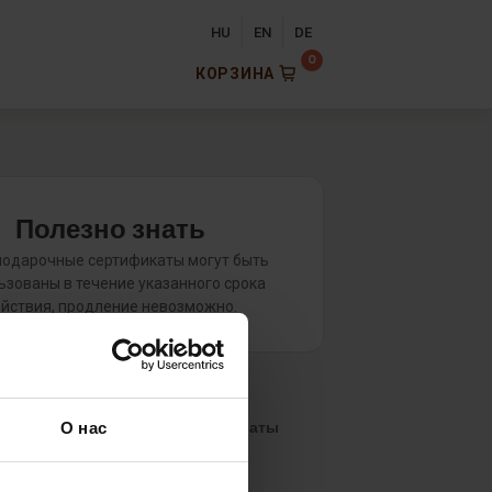
HU
EN
DE
КОРЗИНА
Полезно знать
подарочные сертификаты могут быть
ьзованы в течение указанного срока
йствия, продление невозможно.
жаемый ваучер сразу после оплаты
О нас
ожно использовать гибко