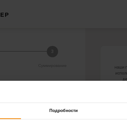
ЧЕР
3
Суммирование
наши 
испол
де
в корзине
Загру
Подробности
Его м